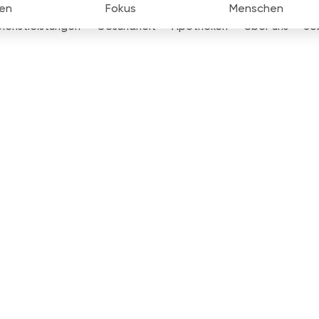
en
Fokus
Menschen
Dienstleistungen
Gesundheit
Apotheken
Über uns
Jo