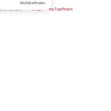
Wohlbefinden
bs & Karriere
Shop
myTopPharm