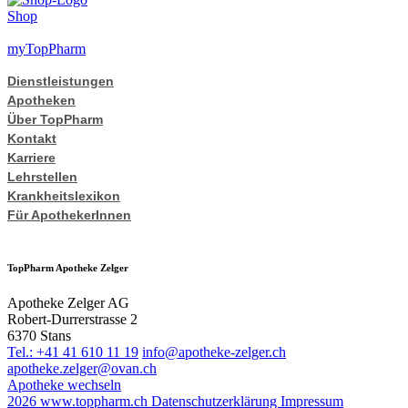
Shop
myTopPharm
Dienstleistungen
Apotheken
Über TopPharm
Kontakt
Karriere
Lehrstellen
Krankheitslexikon
Für ApothekerInnen
TopPharm Apotheke Zelger
Apotheke Zelger AG
Robert-Durrerstrasse 2
6370 Stans
Tel.: +41 41 610 11 19
info@apotheke-zelger.ch
apotheke.zelger@ovan.ch
Apotheke wechseln
2026 www.toppharm.ch
Datenschutzerklärung
Impressum