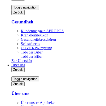
Toggle navigation
Zurück
Gesundheit
Kundenmagazin APROPOS
Krankheitslexikon
Gesundheitsbroschüren
Selbstchecks
COVID-19-Impfung
Tobi der Biber
Tobi der Biber
Zur Übersicht
Über uns
Zurück
Toggle navigation
Zurück
Über uns
Über unsere Apotheke