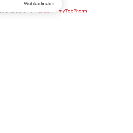
Wohlbefinden
bs & Karriere
Shop
myTopPharm